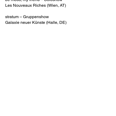
Les Nouveaux Riches (Wien, AT)
stratum – Gruppenshow
Galaxie neuer Künste (Halle, DE)
enough – Gruppenshow
Galleria Snow (Berlin, DE)
Paralleluniversum – Gruppenshow
Porte X Galaxie neuer Künste (Leipzig,
DE)
2024
New Heavy Shit – Gruppenshow
NBB gallery (Berlin, DE)
Hand in Hand – Gruppenshow
Schloss Bellevue (Berlin, DE)
Give me your gum – Gruppenshow